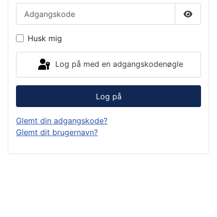
Adgangskode
Vis ad
Husk mig
Log på med en adgangskodenøgle
Log på
Glemt din adgangskode?
Glemt dit brugernavn?